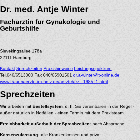
Dr. med. Antje Winter
Fachärztin für Gynäkologie und
Geburtshilfe
Sievekingsallee 178a
22111
Hamburg
Kontakt
Sprechzeiten
Praxishinweise
Leistungsspektrum
Tel.
040/6513900
Fax 040/65901501
dr.a-winter@t-online.de
www.frauenaerzte-im-netz.de/aerzte/arzt_1985_1.html
Sprechzeiten
Wir arbeiten mit
Bestellsystem
, d. h. Sie vereinbaren in der Regel -
außer natürlich in Notfällen - einen Termin mit dem Praxisteam.
Erreichbarkeit außerhalb der Sprechzeiten:
nach Absprache
Kassenzulassung:
alle Krankenkassen und privat