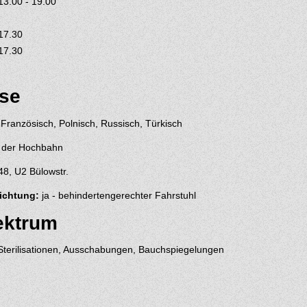
13.00 - 19.00
17.30
17.30
ise
 Französisch, Polnisch, Russisch, Türkisch
r der Hochbahn
8, U2 Bülowstr.
ichtung:
ja - behindertengerechter Fahrstuhl
ektrum
terilisationen, Ausschabungen, Bauchspiegelungen