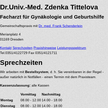
Dr.Univ.-Med. Zdenka Tittelova
Facharzt für Gynäkologie und Geburtshilfe
Gemeinschaftspraxis mit
Dr. med. Frank Schenderlein
Merianplatz 4
01169
Dresden
Kontakt
Sprechzeiten
Praxishinweise
Leistungsspektrum
Tel.
0351/4122729
Fax 0351/4121711
Sprechzeiten
Wir arbeiten mit
Bestellsystem
, d. h. Sie vereinbaren in der Regel -
außer natürlich in Notfällen - einen Termin mit dem Praxisteam.
Kassenzulassung:
alle Kassen
Vormittag
Nachmittag
Montag
08.00 - 12.00
14.00 - 18.00
Dienstag
08.00 - 12.00
14.00 - 18.00